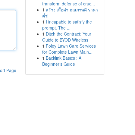
transform defense of cruc...
1
สร้าง เสื้อดำ คุณภาพดี ราคา
ต่ำ!
1
I incapable to satisfy the
prompt. The ...
1
Ditch the Contract: Your
Guide to BYOD Wireless
1
Foley Lawn Care Services
for Complete Lawn Main...
1
Backlink Basics : A
Beginner's Guide
ort Page