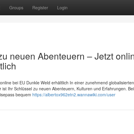
t
Groups
Register
Login
zu neuen Abenteuern – Jetzt onli
lich
nline bei EU Dunkle Weld erhältlich In einer zunehmend globalisierten 
er ist Ihr Schlüssel zu neuen Abenteuern, Kulturen und Erfahrungen. Be
 Reisepass bequem
https://albertox962etn2.wannawiki.com/user