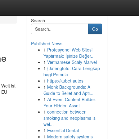
Search
Go
Published News
1
Profesyonel Web Sitesi
ne
Yaptırmak: İşinize Değer...
1
Vietnamese Scaly Marvel
1
{Jatengtoto: Cara Lengkap
bagi Pemula
1
https://kubet.autos
Welt ist
1
Monk Backgrounds: A
i EU
Guide to Belief and Apti...
1
AI Event Content Builder:
Your Hidden Asset
1
connection between
smoking and neoplasms is
wel...
1
Essential Dental
1
Modern safety systems