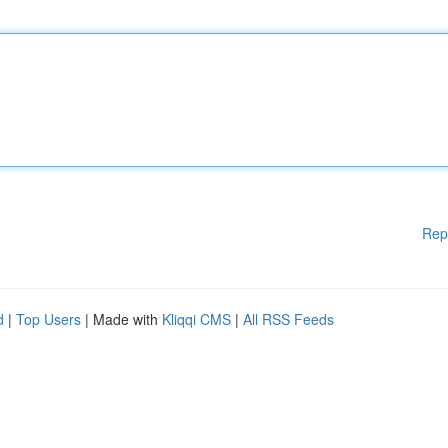
Rep
d
|
Top Users
| Made with
Kliqqi CMS
|
All RSS Feeds