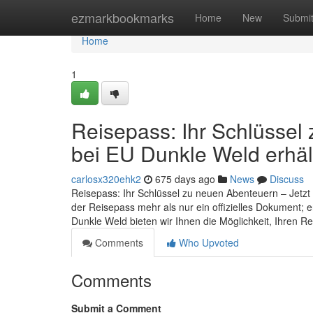
Home
ezmarkbookmarks
Home
New
Submi
Home
1
Reisepass: Ihr Schlüssel 
bei EU Dunkle Weld erhält
carlosx320ehk2
675 days ago
News
Discuss
Reisepass: Ihr Schlüssel zu neuen Abenteuern – Jetzt o
der Reisepass mehr als nur ein offizielles Dokument; 
Dunkle Weld bieten wir Ihnen die Möglichkeit, Ihren
Comments
Who Upvoted
Comments
Submit a Comment