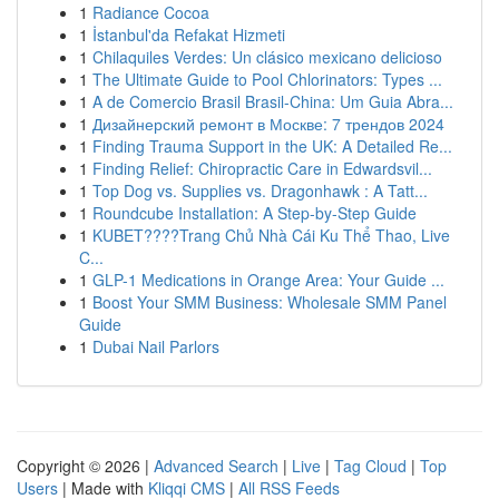
1
Radiance Cocoa
1
İstanbul'da Refakat Hizmeti
1
Chilaquiles Verdes: Un clásico mexicano delicioso
1
The Ultimate Guide to Pool Chlorinators: Types ...
1
A de Comercio Brasil Brasil-China: Um Guia Abra...
1
Дизайнерский ремонт в Москве: 7 трендов 2024
1
Finding Trauma Support in the UK: A Detailed Re...
1
Finding Relief: Chiropractic Care in Edwardsvil...
1
Top Dog vs. Supplies vs. Dragonhawk : A Tatt...
1
Roundcube Installation: A Step-by-Step Guide
1
KUBET????️Trang Chủ Nhà Cái Ku Thể Thao, Live
C...
1
GLP-1 Medications in Orange Area: Your Guide ...
1
Boost Your SMM Business: Wholesale SMM Panel
Guide
1
Dubai Nail Parlors
Copyright © 2026 |
Advanced Search
|
Live
|
Tag Cloud
|
Top
Users
| Made with
Kliqqi CMS
|
All RSS Feeds