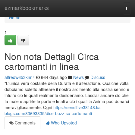
Home
ezmarkbookmarks
Togg
navi
Home
1
Non nota Dettagli Circa
cartomanti in linea
alfredw653knn4
664 days ago
News
Discuss
"L'unica vera costante della Durata è il alterazione. Qualche volta
dobbiamo soletto allineare il nostro ardimento alla nostra senno e
intuire ciò le quali realmente desideriamo. Lasciar andare ciò che
fa male e aprirle le porte e le ali a ciò i quali la Anima può donarci
meravigliosamente. Ogni
https://sensitive38148.ka-
blogs.com/83693335/dice-buzz-su-cartomanti
Comments
Who Upvoted