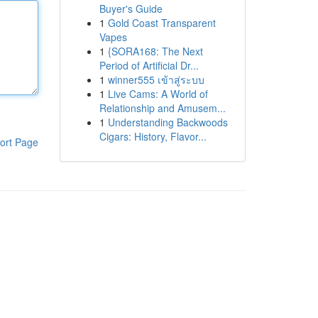
Buyer's Guide
1
Gold Coast Transparent
Vapes
1
{SORA168: The Next
Period of Artificial Dr...
1
winner555 เข้าสู่ระบบ
1
Live Cams: A World of
Relationship and Amusem...
1
Understanding Backwoods
Cigars: History, Flavor...
ort Page