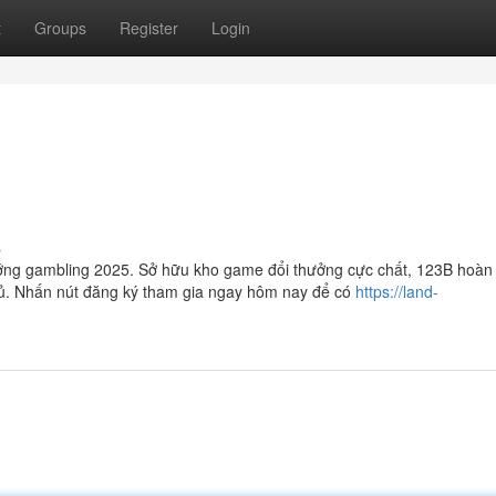
t
Groups
Register
Login
s
ướng gambling 2025. Sở hữu kho game đổi thưởng cực chất, 123B hoàn
thủ. Nhấn nút đăng ký tham gia ngay hôm nay để có
https://land-