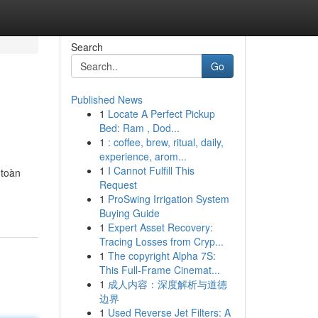
Search
Go
Published News
1
Locate A Perfect Pickup
Bed: Ram , Dod...
1
: coffee, brew, ritual, daily,
experience, arom...
1
I Cannot Fulfill This
 toàn
Request
1
ProSwing Irrigation System
Buying Guide
1
Expert Asset Recovery:
Tracing Losses from Cryp...
1
The copyright Alpha 7S:
This Full-Frame Cinemat...
1
成人内容：深度解析与道德
边界
1
Used Reverse Jet Filters: A