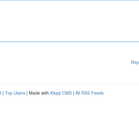
Rep
d
|
Top Users
| Made with
Kliqqi CMS
|
All RSS Feeds