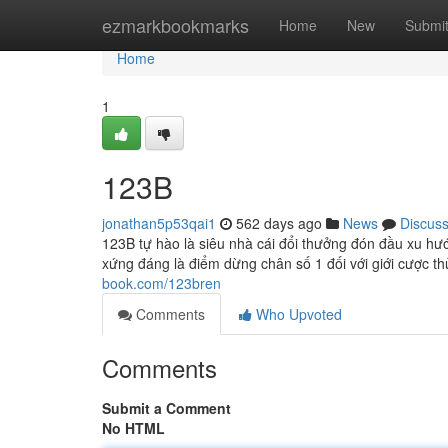
Home
ezmarkbookmarks
Home
New
Submi
Home
1
123B
jonathan5p53qai1
562 days ago
News
Discus
123B tự hào là siêu nhà cái đổi thưởng đón đầu xu h
xứng đáng là điểm dừng chân số 1 đối với giới cược 
book.com/123bren
Comments
Who Upvoted
Comments
Submit a Comment
No HTML