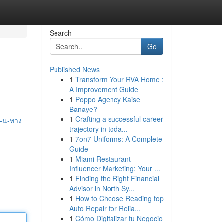
Search
Go
Published News
1
Transform Your RVA Home :
A Improvement Guide
1
Poppo Agency Kaise
Banaye?
1
Crafting a successful career
จ-น-ทาง
trajectory in toda...
1
7on7 Uniforms: A Complete
Guide
1
Miami Restaurant
Influencer Marketing: Your ...
1
Finding the Right Financial
Advisor in North Sy...
1
How to Choose Reading top
Auto Repair for Relia...
1
Cómo Digitalizar tu Negocio