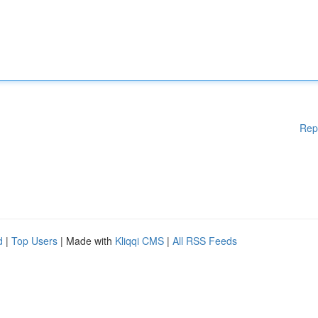
Rep
d
|
Top Users
| Made with
Kliqqi CMS
|
All RSS Feeds