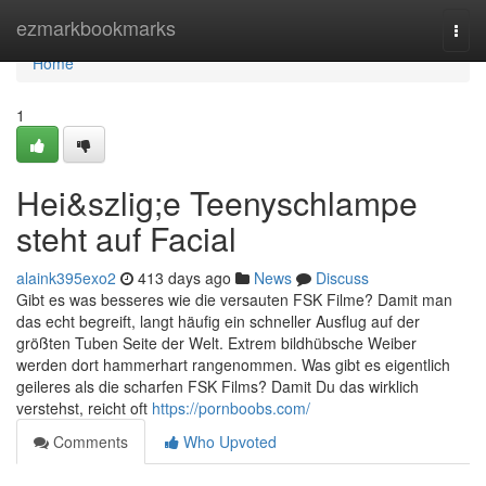
Home
ezmarkbookmarks
Togg
navi
Home
1
Hei&szlig;e Teenyschlampe
steht auf Facial
alaink395exo2
413 days ago
News
Discuss
Gibt es was besseres wie die versauten FSK Filme? Damit man
das echt begreift, langt häufig ein schneller Ausflug auf der
größten Tuben Seite der Welt. Extrem bildhübsche Weiber
werden dort hammerhart rangenommen. Was gibt es eigentlich
geileres als die scharfen FSK Films? Damit Du das wirklich
verstehst, reicht oft
https://pornboobs.com/
Comments
Who Upvoted