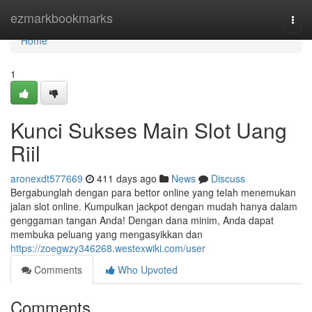
Home
ezmarkbookmarks
Togg
navi
Home
1
Kunci Sukses Main Slot Uang
Riil
aronexdt577669
411 days ago
News
Discuss
Bergabunglah dengan para bettor online yang telah menemukan
jalan slot online. Kumpulkan jackpot dengan mudah hanya dalam
genggaman tangan Anda! Dengan dana minim, Anda dapat
membuka peluang yang mengasyikkan dan
https://zoegwzy346268.westexwiki.com/user
Comments
Who Upvoted
Comments