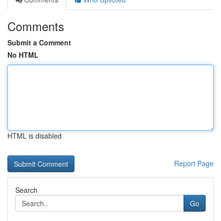
Comments
Submit a Comment
No HTML
HTML is disabled
Report Page
Search
Go