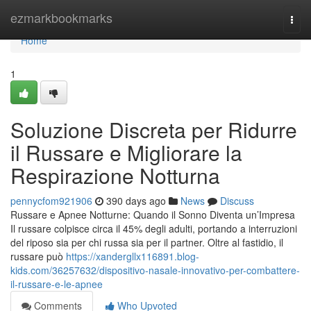
Home
ezmarkbookmarks
Togg
navi
Home
1
Soluzione Discreta per Ridurre
il Russare e Migliorare la
Respirazione Notturna
pennycfom921906
390 days ago
News
Discuss
Russare e Apnee Notturne: Quando il Sonno Diventa un’Impresa
Il russare colpisce circa il 45% degli adulti, portando a interruzioni
del riposo sia per chi russa sia per il partner. Oltre al fastidio, il
russare può
https://xandergllx116891.blog-
kids.com/36257632/dispositivo-nasale-innovativo-per-combattere-
il-russare-e-le-apnee
Comments
Who Upvoted