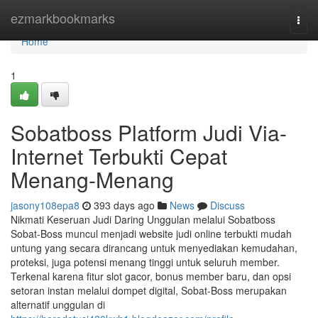
Home
ezmarkbookmarks
Togg
navi
Home
1
Sobatboss Platform Judi Via-
Internet Terbukti Cepat
Menang-Menang
jasony108epa8
393 days ago
News
Discuss
Nikmati Keseruan Judi Daring Unggulan melalui Sobatboss
Sobat-Boss muncul menjadi website judi online terbukti mudah
untung yang secara dirancang untuk menyediakan kemudahan,
proteksi, juga potensi menang tinggi untuk seluruh member.
Terkenal karena fitur slot gacor, bonus member baru, dan opsi
setoran instan melalui dompet digital, Sobat-Boss merupakan
alternatif unggulan di