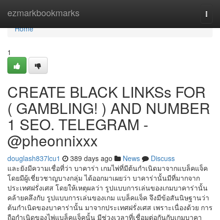
Home
ezmarkbookmarks
Togg
navi
Home
1
CREATE BLACK LINKSs FOR
( GAMBLING! ) AND NUMBER
1 SEO. TELEGRAM -
@pheonnixxx
douglash837lcu1
389 days ago
News
Discuss
และยังมีความเชื่อที่ว่า บาคาร่า เกมไพ่ที่มีต้นกำเนิดมาจากแบล็คแจ็ค
โดยมีผู้เชี่ยวชาญบางกลุ่ม ได้ออกมาเผยว่า บาคาร่านั้นมีที่มากจาก
ประเทศฝรั่งเศส โดยให้เหตุผลว่า รูปแบบการเล่นของเกมบาคาร่านั้น
คล้ายคลึงกับ รูปแบบการเล่นของเกม แบล็คแจ็ค จึงมีข้อสันนิษฐานว่า
ต้นกำเนิดของบาคาร่านั้น มาจากประเทศฝรั่งเศส เพราะเนื่องด้วย การ
ถือกำเนิดของไพ่แบล็คแจ็คนั้น มีช่วงเวลาที่เชื่อมต่อกันกับเกมบาคา