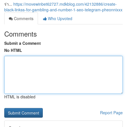
ร่า...
https://movewinbet62727.mdkblog.com/42132886/create-
black-linkss-for-gambling-and-number-1-seo-telegram-pheonnixxx
Comments
Who Upvoted
Comments
Submit a Comment
No HTML
HTML is disabled
Report Page