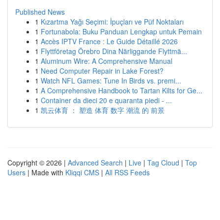
Published News
1
Kızartma Yağı Seçimi: İpuçları ve Püf Noktaları
1
Fortunabola: Buku Panduan Lengkap untuk Pemain
1
Accès IPTV France : Le Guide Détaillé 2026
1
Flyttföretag Örebro Dina Närliggande Flyttmä...
1
Aluminum Wire: A Comprehensive Manual
1
Need Computer Repair in Lake Forest?
1
Watch NFL Games: Tune In Birds vs. premi...
1
A Comprehensive Handbook to Tartan Kilts for Ge...
1
Container da dieci 20 e quaranta piedi - ...
1
凯云体育 ： 塑造 体育 数字 潮流 的 前景
Copyright © 2026 |
Advanced Search
|
Live
|
Tag Cloud
|
Top
Users
| Made with
Kliqqi CMS
|
All RSS Feeds