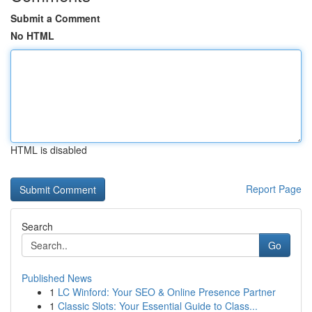
Submit a Comment
No HTML
HTML is disabled
Report Page
Search
Go
Published News
1
LC Winford: Your SEO & Online Presence Partner
1
Classic Slots: Your Essential Guide to Class...