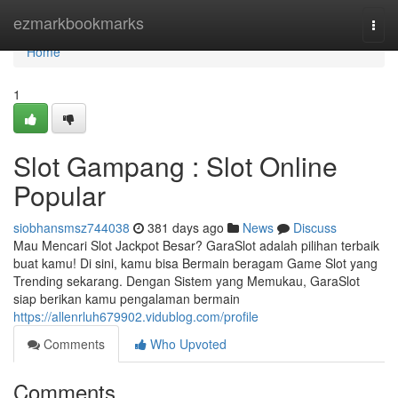
Home
ezmarkbookmarks
Togg
navi
Home
1
Slot Gampang : Slot Online
Popular
siobhansmsz744038
381 days ago
News
Discuss
Mau Mencari Slot Jackpot Besar? GaraSlot adalah pilihan terbaik
buat kamu! Di sini, kamu bisa Bermain beragam Game Slot yang
Trending sekarang. Dengan Sistem yang Memukau, GaraSlot
siap berikan kamu pengalaman bermain
https://allenrluh679902.vidublog.com/profile
Comments
Who Upvoted
Comments