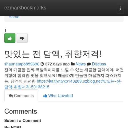
Home
ezmarkbookmarks
Togg
navi
Home
1
맛있는 전 담액, 취향저격!
shaunatapo859696
372 days ago
News
Discuss
전의 매콤함 진짜 폭발적이다를 느낄 수 있는 새콤한 담액이야. 어떤
취향에 합격인 맛을 찾으세요! 매콤하게 만들면 마음까지 따스해지
는, 담액의 신선한
https://kaitlyntvxp143289.uzblog.net/맛있는-전-
담액-취향저격-50138215
Comments
Who Upvoted
Comments
Submit a Comment
No HTML