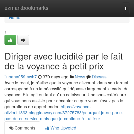
Home
ezmarkbookmarks
Togg
navi
Home
1
Diriger avec lucidité par le fait
de la voyance à petit prix
jinnaha059mwh7
370 days ago
News
Discuss
Avec le recul, je réalise que la voyance discount, dans son format,
corresppond à un la nécessité qui dépasse largement le cadre de
voyance. Elle agit en tant qu' un catalyseur. Une sons extérieure
qui vous nous assiste pour décanter ce que vous n’avez pas le
générations de appréhender.
https://voyance-
olivier11863.blogginaway.com/37275783/pourquoi-je-ne-parle-
pas-de-ce-service-mais-que-je-continue-à-l-utiliser
Comments
Who Upvoted