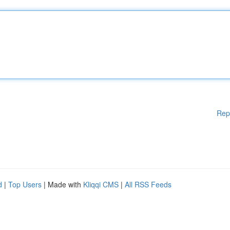
Rep
d
|
Top Users
| Made with
Kliqqi CMS
|
All RSS Feeds