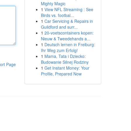
Mighty Magic
1
View NFL Streaming : See
Birds vs. footbal...
1
Car Servicing & Repairs in
Guildford and surr...
1
20-voetscontainers kopen:
Nieuw & Tweedehands a...
1
Deutsch lernen in Freiburg:
Ihr Weg zum Erfolg!
1
Mama, Tata i Dziecko:
Budowanie Silnej Rodziny
ort Page
1
Get Instant Money: Your
Profile, Prepared Now