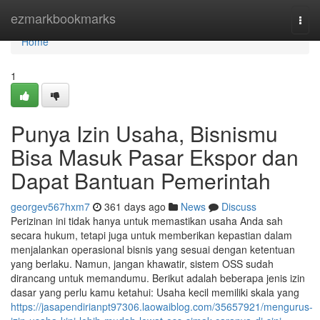
Home
ezmarkbookmarks
Togg
navi
Home
1
Punya Izin Usaha, Bisnismu
Bisa Masuk Pasar Ekspor dan
Dapat Bantuan Pemerintah
georgev567hxm7
361 days ago
News
Discuss
Perizinan ini tidak hanya untuk memastikan usaha Anda sah
secara hukum, tetapi juga untuk memberikan kepastian dalam
menjalankan operasional bisnis yang sesuai dengan ketentuan
yang berlaku. Namun, jangan khawatir, sistem OSS sudah
dirancang untuk memandumu. Berikut adalah beberapa jenis izin
dasar yang perlu kamu ketahui: Usaha kecil memiliki skala yang
https://jasapendirianpt97306.laowaiblog.com/35657921/mengurus-