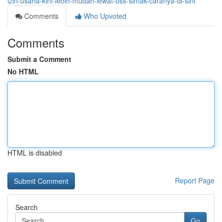
izin-usaha-kini-lebih-mudah-lewat-oss-simak-caranya-di-sini
Comments
Who Upvoted
Comments
Submit a Comment
No HTML
HTML is disabled
Report Page
Search
Go