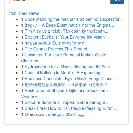
Published News
1
Understanding the mechanisms behind successful ...
1
{rog777: A Deep Examination into the Enigma ...
1
Tìm hiểu về 24club: Tập đoàn kỹ thuật sán...
1
Blackout Eyeballs: Your Extreme Ink Vision
1
ผลบอลสด888: อัปเดตสกอร์ล่าสุด!
1
The Cannot Process This Prompt.
1
Unwanted Furniture Removal Makes Waste
Clearanc...
1
Hydrocodone for critical suffering and Its Safe...
1
Coastal Building in Mobile : A Expanding ...
1
Radiance Chocolate: Byron Bay's Fungi Choco...
1
橙子喵酱视频深度解析：可爱形象下的争议？
1
Restorane në Shqipëri: Njihuni me Kuzhinën
Vendore
1
Scoprire dormire a Tropea: B&B e per ogni ...
1
Break Free: How to Halt People Pleasing & Put...
1
Отделка в столице в 2024 году