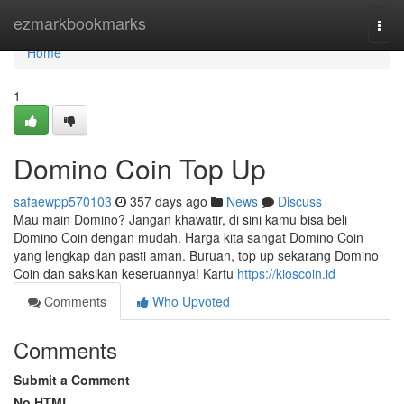
Home
ezmarkbookmarks
Togg
navi
Home
1
Domino Coin Top Up
safaewpp570103
357 days ago
News
Discuss
Mau main Domino? Jangan khawatir, di sini kamu bisa beli
Domino Coin dengan mudah. Harga kita sangat Domino Coin
yang lengkap dan pasti aman. Buruan, top up sekarang Domino
Coin dan saksikan keseruannya! Kartu
https://kioscoin.id
Comments
Who Upvoted
Comments
Submit a Comment
No HTML