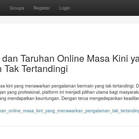
t
Groups
Register
Login
an dan Taruhan Online Masa Kini y
Tak Tertandingi
 masa kini yang menawarkan pengalaman bermain yang tak tertandingi. 
an yang profesional, platform ini menjadi pilihan utama bagi masyarak
eluang mendapatkan keuntungan. Dengan terus mengedepankan keadila
ruhan_online_masa_kini_yang_menawarkan_pengalaman_tak_tertandin