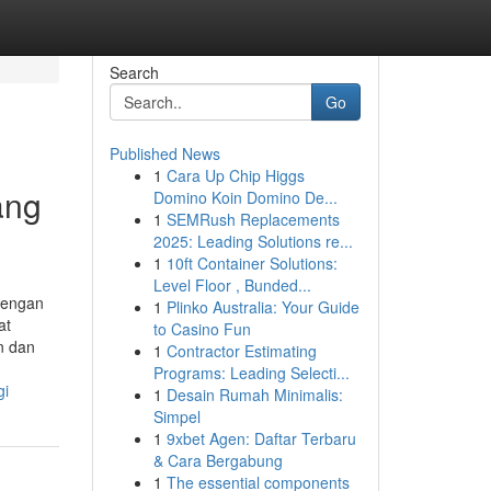
Search
Go
Published News
1
Cara Up Chip Higgs
ang
Domino Koin Domino De...
1
SEMRush Replacements
2025: Leading Solutions re...
1
10ft Container Solutions:
Level Floor , Bunded...
Dengan
1
Plinko Australia: Your Guide
at
to Casino Fun
n dan
1
Contractor Estimating
Programs: Leading Selecti...
gi
1
Desain Rumah Minimalis:
Simpel
1
9xbet Agen: Daftar Terbaru
& Cara Bergabung
1
The essential components