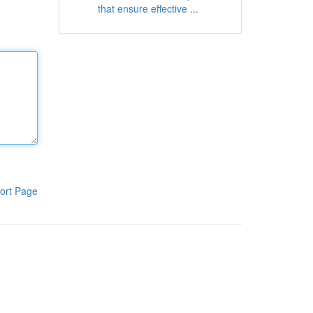
that ensure effective ...
ort Page