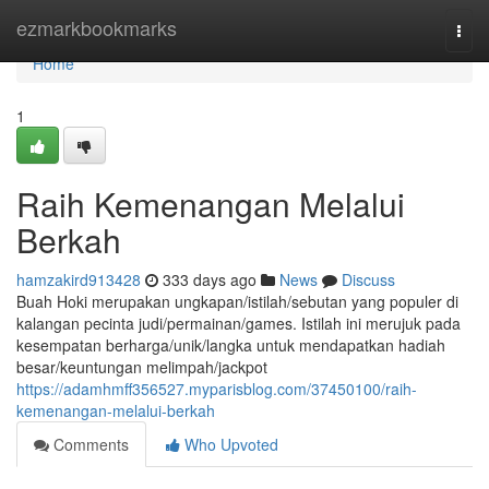
Home
ezmarkbookmarks
Togg
navi
Home
1
Raih Kemenangan Melalui
Berkah
hamzakird913428
333 days ago
News
Discuss
Buah Hoki merupakan ungkapan/istilah/sebutan yang populer di
kalangan pecinta judi/permainan/games. Istilah ini merujuk pada
kesempatan berharga/unik/langka untuk mendapatkan hadiah
besar/keuntungan melimpah/jackpot
https://adamhmff356527.myparisblog.com/37450100/raih-
kemenangan-melalui-berkah
Comments
Who Upvoted