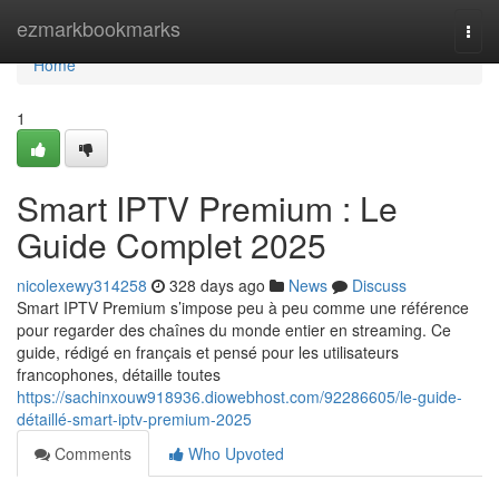
Home
ezmarkbookmarks
Togg
navi
Home
1
Smart IPTV Premium : Le
Guide Complet 2025
nicolexewy314258
328 days ago
News
Discuss
Smart IPTV Premium s’impose peu à peu comme une référence
pour regarder des chaînes du monde entier en streaming. Ce
guide, rédigé en français et pensé pour les utilisateurs
francophones, détaille toutes
https://sachinxouw918936.diowebhost.com/92286605/le-guide-
détaillé-smart-iptv-premium-2025
Comments
Who Upvoted