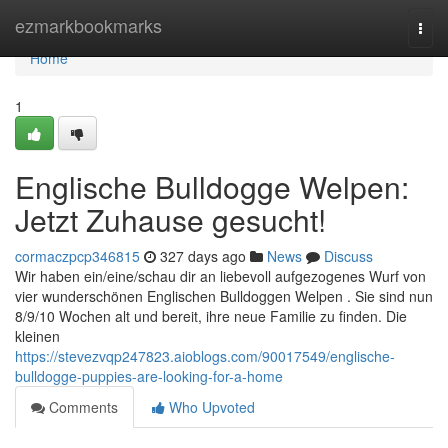
Home
ezmarkbookmarks
Togg
navi
Home
1
Englische Bulldogge Welpen:
Jetzt Zuhause gesucht!
cormaczpcp346815
327 days ago
News
Discuss
Wir haben ein/eine/schau dir an liebevoll aufgezogenes Wurf von
vier wunderschönen Englischen Bulldoggen Welpen . Sie sind nun
8/9/10 Wochen alt und bereit, ihre neue Familie zu finden. Die
kleinen
https://stevezvqp247823.aioblogs.com/90017549/englische-
bulldogge-puppies-are-looking-for-a-home
Comments
Who Upvoted