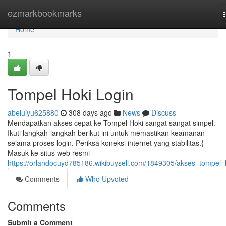
Home
ezmarkbookmarks
Home
1
Tompel Hoki Login
abeluiyu625880
308 days ago
News
Discuss
Mendapatkan akses cepat ke Tompel Hoki sangat sangat simpel.
Ikuti langkah-langkah berikut ini untuk memastikan keamanan
selama proses login. Periksa koneksi internet yang stabilitas.{
Masuk ke situs web resmi
https://orlandocuyd785186.wikibuysell.com/1849305/akses_tompel_
Comments
Who Upvoted
Comments
Submit a Comment