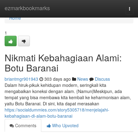
Home
ezmarkbookmarks
Togg
navi
Home
1
Nikmati Kebahagiaan Alami:
Botu Baranai
briantmgr901943
303 days ago
News
Discuss
Dalam hiruk-pikuk kehidupan modern, seringkali kita
mengabaikan koneksi dengan alam. {Namun|Meskipun, ada
tempat yang bisa membawa kita kembali ke keharmonisan alam,
yaitu Botu Baranai. Di sini, kita dapat merasakan
https://socialdummies.com/story5305718/menjelajahi-
kebahagiaan-di-alam-botu-baranai
Comments
Who Upvoted