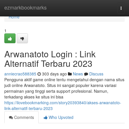
Home
ezmarkbookmarks
Togg
navi
Home
1
Arwanatoto Login : Link
Alternatif Terbaru 2023
anniecrao588385
303 days ago
News
Discuss
Pengguna aktif game online tentu mengetahui dengan nama situs
judi online Arwanatoto. Situs ini sangat populer karena variasi
permainan yang tinggi serta support profesional. Namun,
terkadang akses ke situs ini bisa
https://ilovebookmarking.com/story20393840/akses-arwanatoto-
link-alternatif-terbaru-2023
Comments
Who Upvoted