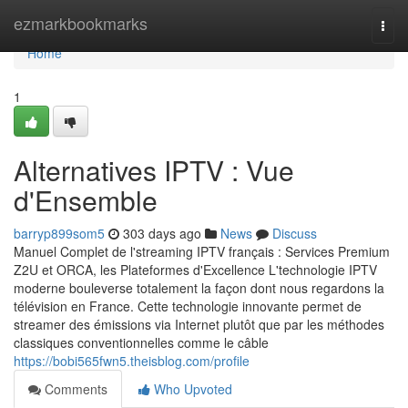
Home
ezmarkbookmarks
Togg
navi
Home
1
Alternatives IPTV : Vue
d'Ensemble
barryp899som5
303 days ago
News
Discuss
Manuel Complet de l'streaming IPTV français : Services Premium
Z2U et ORCA, les Plateformes d'Excellence L'technologie IPTV
moderne bouleverse totalement la façon dont nous regardons la
télévision en France. Cette technologie innovante permet de
streamer des émissions via Internet plutôt que par les méthodes
classiques conventionnelles comme le câble
https://bobi565fwn5.theisblog.com/profile
Comments
Who Upvoted