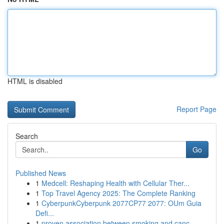
HTML is disabled
Report Page
Search
Go
Published News
1
Medcell: Reshaping Health with Cellular Ther...
1
Top Travel Agency 2025: The Complete Ranking
1
CyberpunkCyberpunk 2077CP77 2077: OUm Guia
Defi...
1
proven association between smoking and canc...