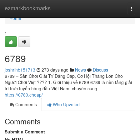
Home
ezmarkbookmarks
Togg
navi
Home
1
6789
joshrlhb151713
273 days ago
News
Discuss
6789 – Sân Chơi Giải Trí Đẳng Cấp, Cơ Hội Thắng Lớn Cho
Người Chơi Việt ???? 1. Giới thiệu về 6789 6789 là nền tảng giải
trí trực tuyến hàng đầu Việt Nam, chuyên cung
https://6789.cheap/
Comments
Who Upvoted
Comments
Submit a Comment
No HTML