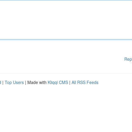
Rep
d
|
Top Users
| Made with
Kliqqi CMS
|
All RSS Feeds