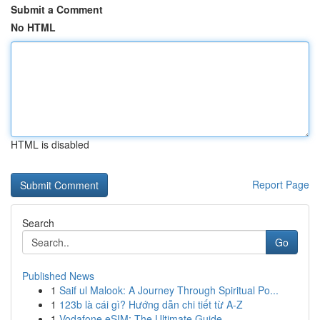
Submit a Comment
No HTML
HTML is disabled
Report Page
Search
Go
Published News
1
Saif ul Malook: A Journey Through Spiritual Po...
1
123b là cái gì? Hướng dẫn chi tiết từ A-Z
1
Vodafone eSIM: The Ultimate Guide