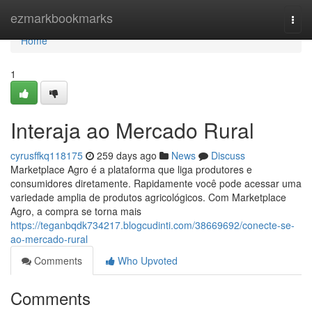
Home
ezmarkbookmarks
Togg
navi
Home
1
Interaja ao Mercado Rural
cyrusffkq118175
259 days ago
News
Discuss
Marketplace Agro é a plataforma que liga produtores e
consumidores diretamente. Rapidamente você pode acessar uma
variedade amplia de produtos agricológicos. Com Marketplace
Agro, a compra se torna mais
https://teganbqdk734217.blogcudinti.com/38669692/conecte-se-
ao-mercado-rural
Comments
Who Upvoted
Comments