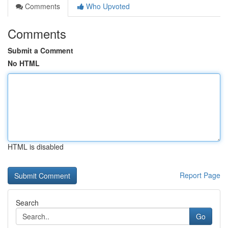
Comments
Who Upvoted
Comments
Submit a Comment
No HTML
HTML is disabled
Report Page
Search
Go