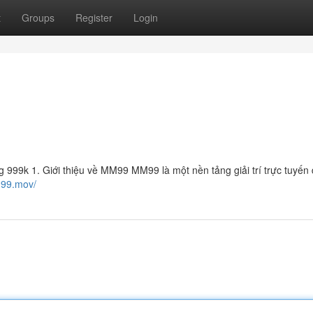
t
Groups
Register
Login
99k 1. Giới thiệu về MM99 MM99 là một nền tảng giải trí trực tuyến
m99.mov/