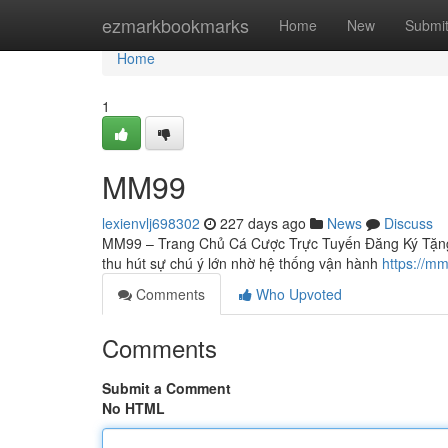
Home
ezmarkbookmarks
Home
New
Submi
Home
1
MM99
lexienvlj698302
227 days ago
News
Discuss
MM99 – Trang Chủ Cá Cược Trực Tuyến Đăng Ký Tặng 9
thu hút sự chú ý lớn nhờ hệ thống vận hành
https://m
Comments
Who Upvoted
Comments
Submit a Comment
No HTML