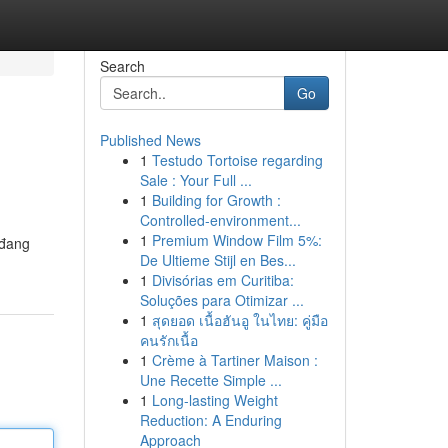
Search
Go
Published News
1
Testudo Tortoise regarding
Sale : Your Full ...
1
Building for Growth :
Controlled-environment...
1
Premium Window Film 5%:
 đang
De Ultieme Stijl en Bes...
1
Divisórias em Curitiba:
Soluções para Otimizar ...
1
สุดยอด เนื้อฮันอู ในไทย: คู่มือ
คนรักเนื้อ
1
Crème à Tartiner Maison :
Une Recette Simple ...
1
Long-lasting Weight
Reduction: A Enduring
Approach