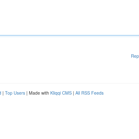
Rep
d
|
Top Users
| Made with
Kliqqi CMS
|
All RSS Feeds