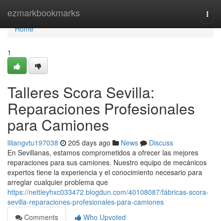
Home
ezmarkbookmarks
Togg
navi
Home
1
Talleres Scora Sevilla:
Reparaciones Profesionales
para Camiones
liliangvtu197038
205 days ago
News
Discuss
En Sevillanas, estamos comprometidos a ofrecer las mejores
reparaciones para sus camiones. Nuestro equipo de mecánicos
expertos tiene la experiencia y el conocimiento necesario para
arreglar cualquier problema que
https://nettieyhxc033472.blogdun.com/40108087/fábricas-scora-
sevilla-reparaciones-profesionales-para-camiones
Comments
Who Upvoted