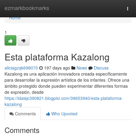
Home
ezmarkbookmarks
Togg
navi
Home
1
Esta plataforma Kazalong
aliciagzqk698070
197 days ago
News
Discuss
Kazalong es una aplicación innovadora creada específicamente
para desarrollar la expresión artística de los infantes. Ofrece una
ámbito protegido donde pueden experimentar diferentes formas
de expresión, desde
https://idaisjc390821.blogpixi.com/39653940/esta-plataforma-
kazalong
Comments
Who Upvoted
Comments