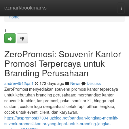
Home
ezmarkbookmarks
Togg
navi
Home
1
ZeroPromosi: Souvenir Kantor
Promosi Terpercaya untuk
Branding Perusahaan
andrewf542qai1
173 days ago
News
Discuss
ZeroPromosi menyediakan souvenir promosi kantor tepercaya
untuk kebutuhan branding perusahaan: merchandise kantor,
souvenir tumbler, tas promosi, paket seminar kit, hingga topi
custom, custom logo denganhasil cetak rapi, pilihan lengkap,
cocok untuk event, client, dan karyawan.
https://taspromosi97394.uzblog.net/panduan-lengkap-memilih-
suvenir-promosi-kantor-yang-tepat-untuk-branding-jangka-