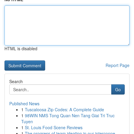
HTML is disabled
Report Page
Search
Go
Published News
1
Tuscaloosa Zip Codes: A Complete Guide
1
98WIN NMS Tong Quan Nen Tang Giai Tri Truc
Tuyen
1
St. Louis Food Scene Reviews
1
The progress of team ideation in our interconne...