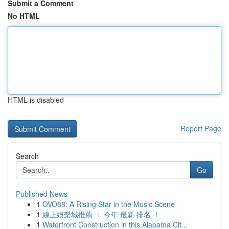
Submit a Comment
No HTML
HTML is disabled
Report Page
Search
Go
Published News
1
OVO88: A Rising Star in the Music Scene
1
線上娛樂城推薦 ： 今年 最新 排名 ！
1
Waterfront Construction in this Alabama Cit...