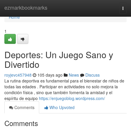
Home
ezmarkbookmarks
Togg
navi
Home
1
Deportes: Un Juego Sano y
Divertido
royjevc457948
105 days ago
News
Discuss
La rutina deportiva es fundamental para el bienestar de niños de
todas las edades . Participar en actividades no solo mejora la
condición física , sino que también fomenta la amistad y el
espíritu de equipo
https://enjuegoblog.wordpress.com/
Comments
Who Upvoted
Comments