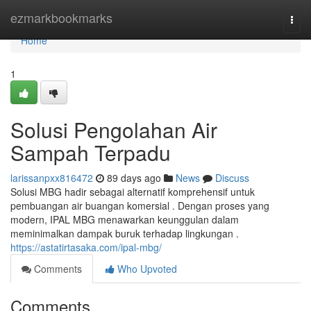
Home
ezmarkbookmarks
Togg
navi
Home
1
Solusi Pengolahan Air
Sampah Terpadu
larissanpxx816472
89 days ago
News
Discuss
Solusi MBG hadir sebagai alternatif komprehensif untuk
pembuangan air buangan komersial . Dengan proses yang
modern, IPAL MBG menawarkan keunggulan dalam
meminimalkan dampak buruk terhadap lingkungan .
https://astatirtasaka.com/ipal-mbg/
Comments
Who Upvoted
Comments