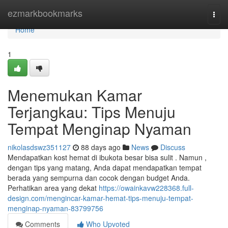
Home
ezmarkbookmarks
Togg
navi
Home
1
Menemukan Kamar
Terjangkau: Tips Menuju
Tempat Menginap Nyaman
nikolasdswz351127
88 days ago
News
Discuss
Mendapatkan kost hemat di ibukota besar bisa sulit . Namun ,
dengan tips yang matang, Anda dapat mendapatkan tempat
berada yang sempurna dan cocok dengan budget Anda.
Perhatikan area yang dekat
https://owainkavw228368.full-
design.com/mengincar-kamar-hemat-tips-menuju-tempat-
menginap-nyaman-83799756
Comments
Who Upvoted