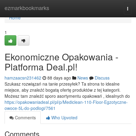
Home
ezmarkbookmarks
Togg
navi
Home
1
Ekonomiczne Opakowania -
Platforma Deal.pl!
hamzaacsn231462
88 days ago
News
Discuss
Szukasz rozwiązań na tanie przesyłek? Ta strona to idealne
miejsce, aby znaleźć bogatą ofertę produktów z tej kategorii.
Możesz tam znaleźć sporo asortymentu opakowań , idealnych do
https://opakowaniadeal.pl/pl/p/Mediclean-110-Floor-Egzotyczne-
owoce-5L-do-podlogi/7561
Comments
Who Upvoted
Comments