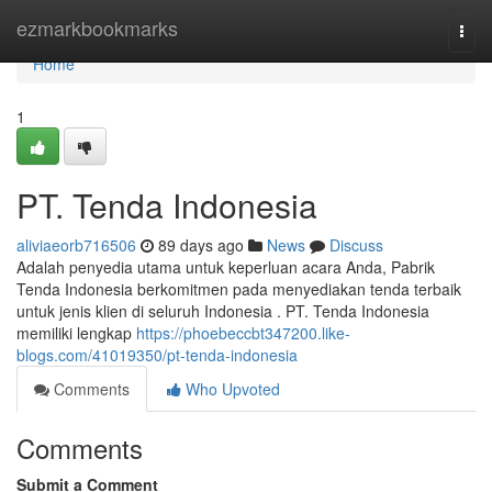
Home
ezmarkbookmarks
Togg
navi
Home
1
PT. Tenda Indonesia
aliviaeorb716506
89 days ago
News
Discuss
Adalah penyedia utama untuk keperluan acara Anda, Pabrik
Tenda Indonesia berkomitmen pada menyediakan tenda terbaik
untuk jenis klien di seluruh Indonesia . PT. Tenda Indonesia
memiliki lengkap
https://phoebeccbt347200.like-
blogs.com/41019350/pt-tenda-indonesia
Comments
Who Upvoted
Comments
Submit a Comment