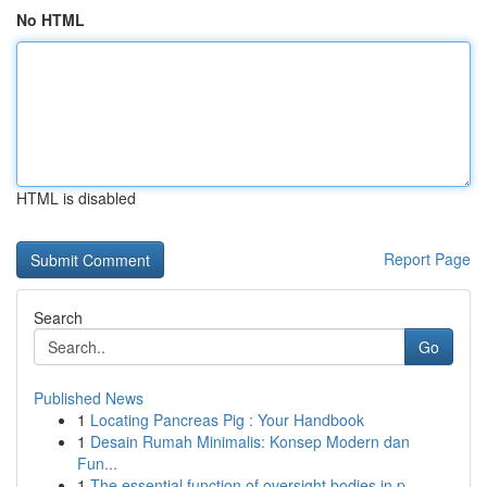
No HTML
HTML is disabled
Report Page
Search
Go
Published News
1
Locating Pancreas Pig : Your Handbook
1
Desain Rumah Minimalis: Konsep Modern dan
Fun...
1
The essential function of oversight bodies in p...