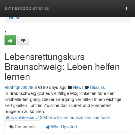
Home
ezmarkbookmarks
Togg
navi
Home
1
Lebensrettungskurs
Braunschweig: Leben helfen
lernen
elijahfqnv603868
90 days ago
News
Discuss
In Braunschweig gibt es vielfältige Möglichkeiten für einen
Ersthelferlehrgang. Dieser Lehrgang vermittelt Ihnen wichtige
Fertigkeiten , um im Zwischenfall schnell und kompetent
reagieren zu können.
https://blakeksmv130454.wikicommunications.com/user
Comments
Who Upvoted