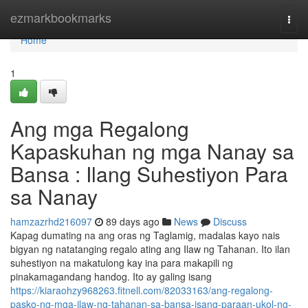
Home
ezmarkbookmarks
Togg
navi
Home
1
Ang mga Regalong
Kapaskuhan ng mga Nanay sa
Bansa : Ilang Suhestiyon Para
sa Nanay
hamzazrhd216097
89 days ago
News
Discuss
Kapag dumating na ang oras ng Taglamig, madalas kayo nais
bigyan ng natatanging regalo ating ang Ilaw ng Tahanan. Ito ilan
suhestiyon na makatulong kay ina para makapili ng
pinakamagandang handog. Ito ay galing isang
https://kiaraohzy968263.fitnell.com/82033163/ang-regalong-
pasko-ng-mga-ilaw-ng-tahanan-sa-bansa-isang-paraan-ukol-ng-