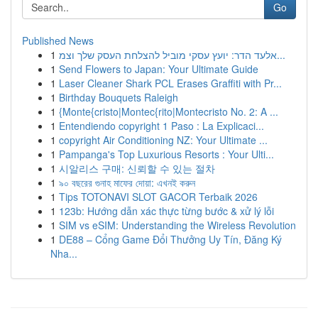
Go
Published News
1
אלעד הדר: יועץ עסקי מוביל להצלחת העסק שלך וצמ...
1
Send Flowers to Japan: Your Ultimate Guide
1
Laser Cleaner Shark PCL Erases Graffiti with Pr...
1
Birthday Bouquets Raleigh
1
{Monte{cristo|Montec{rito|Montecristo No. 2: A ...
1
Entendiendo copyright 1 Paso : La Explicaci...
1
copyright Air Conditioning NZ: Your Ultimate ...
1
Pampanga's Top Luxurious Resorts : Your Ulti...
1
시알리스 구매: 신뢰할 수 있는 절차
1
৯০ বছরের গুনাহ মাফের দোয়া: এখনই করুন
1
Tips TOTONAVI SLOT GACOR Terbaik 2026
1
123b: Hướng dẫn xác thực từng bước & xử lý lỗi
1
SIM vs eSIM: Understanding the Wireless Revolution
1
DE88 – Cổng Game Đổi Thưởng Uy Tín, Đăng Ký
Nha...