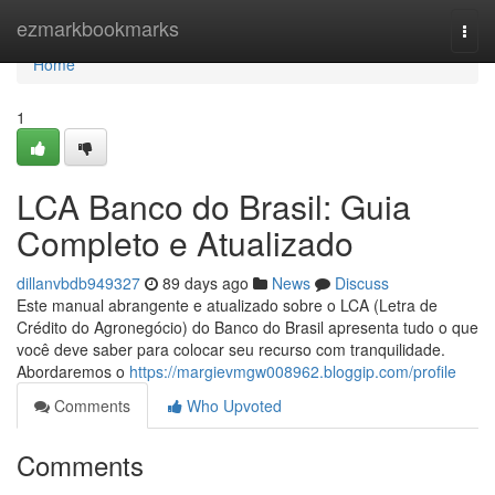
Home
ezmarkbookmarks
Togg
navi
Home
1
LCA Banco do Brasil: Guia
Completo e Atualizado
dillanvbdb949327
89 days ago
News
Discuss
Este manual abrangente e atualizado sobre o LCA (Letra de
Crédito do Agronegócio) do Banco do Brasil apresenta tudo o que
você deve saber para colocar seu recurso com tranquilidade.
Abordaremos o
https://margievmgw008962.bloggip.com/profile
Comments
Who Upvoted
Comments