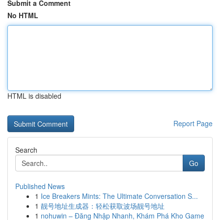
Submit a Comment
No HTML
HTML is disabled
Report Page
Search
Go
Published News
1
Ice Breakers Mints: The Ultimate Conversation S...
1
靓号地址生成器：轻松获取波场靓号地址
1
nohuwin – Đăng Nhập Nhanh, Khám Phá Kho Game