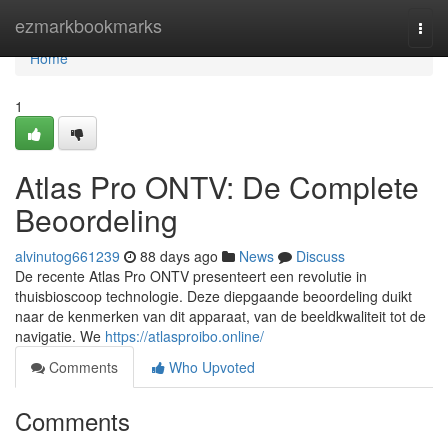
Home
ezmarkbookmarks
Togg
navi
Home
1
Atlas Pro ONTV: De Complete
Beoordeling
alvinutog661239
88 days ago
News
Discuss
De recente Atlas Pro ONTV presenteert een revolutie in
thuisbioscoop technologie. Deze diepgaande beoordeling duikt
naar de kenmerken van dit apparaat, van de beeldkwaliteit tot de
navigatie. We
https://atlasproibo.online/
Comments
Who Upvoted
Comments