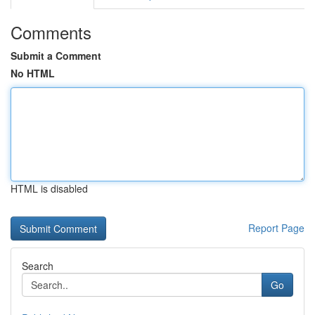
Comments
Submit a Comment
No HTML
HTML is disabled
Report Page
Search
Go