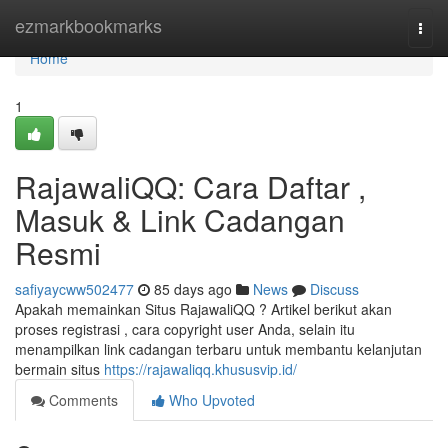
Home
ezmarkbookmarks
Togg
navi
Home
1
RajawaliQQ: Cara Daftar ,
Masuk & Link Cadangan
Resmi
safiyaycww502477
85 days ago
News
Discuss
Apakah memainkan Situs RajawaliQQ ? Artikel berikut akan
proses registrasi , cara copyright user Anda, selain itu
menampilkan link cadangan terbaru untuk membantu kelanjutan
bermain situs
https://rajawaliqq.khususvip.id/
Comments
Who Upvoted