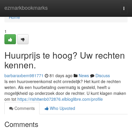
Home
ezmarkbookmarks
Togg
navi
Home
1
Huurprijs te hoog? Uw rechten
kennen.
barbaraxbem981771
81 days ago
News
Discuss
Is een huurovereenkomst echt onredelijk? Het kunt de rechten
weten. Als een huurbetaling overmatig is gesteld, heeft u
mogelijkheid op onderzoek door de rechter. U kunt klagen maken
om tot
https://rishitwnb072876.elbloglibre.com/profile
Comments
Who Upvoted
Comments