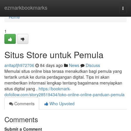
Home
ezmarkbookmarks
Togg
navi
Home
1
Situs Store untuk Pemula
anitapfjh972706
84 days ago
News
Discuss
Memulai situs online bisa terasa menakutkan bagi pemula yang
tertarik untuk ke dunia perdagangan digital. Tips ini akan
memberikan informasi lengkap tentang bagaimana menyiapkan
situs digital yang .
https://bookmark-
dofollow.com/story28519434/toko-online-online-panduan-pemula
Comments
Who Upvoted
Comments
Submit a Comment