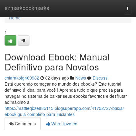
Home
ezmarkbookmarks
Togg
navi
Home
1
Download Ebook: Manual
Definitivo para Novatos
chiarakofg409982
82 days ago
News
Discuss
Está querendo começar no mundo dos ebooks? Este tutorial
definitivo é ideal para você ! Aprenda tudo o que precisa para
navegar no sistema de baixar seus ebooks favoritos e desfrutar
ao máximo a
https://mattieqbze885115.blogsuperapp.com/41752727/baixar-
ebook-guia-completo-para-iniciantes
Comments
Who Upvoted