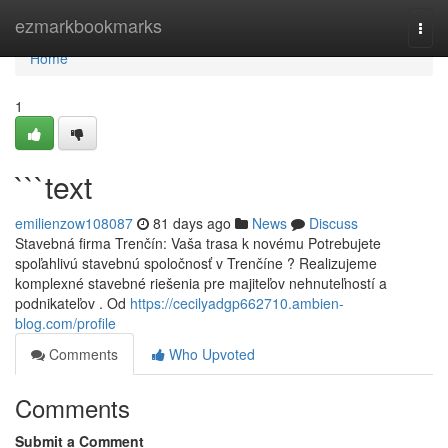
Home
ezmarkbookmarks
Togg
navi
Home
1
```text
emilienzow108087
81 days ago
News
Discuss
Stavebná firma Trenčín: Vaša trasa k novému Potrebujete
spoľahlivú stavebnú spoločnosť v Trenčíne ? Realizujeme
komplexné stavebné riešenia pre majiteľov nehnuteľností a
podnikateľov . Od
https://cecilyadgp662710.ambien-
blog.com/profile
Comments
Who Upvoted
Comments
Submit a Comment