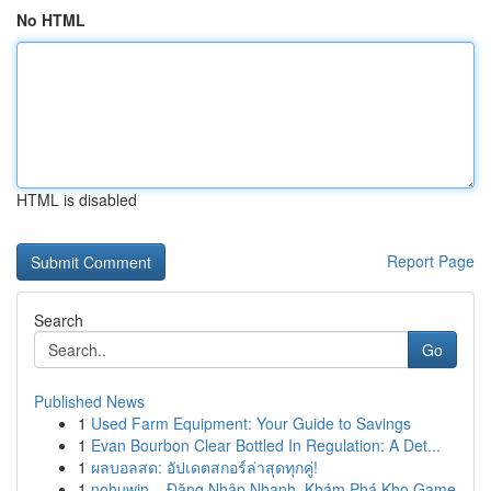
No HTML
HTML is disabled
Report Page
Search
Go
Published News
1
Used Farm Equipment: Your Guide to Savings
1
Evan Bourbon Clear Bottled In Regulation: A Det...
1
ผลบอลสด: อัปเดตสกอร์ล่าสุดทุกคู่!
1
nohuwin – Đăng Nhập Nhanh, Khám Phá Kho Game