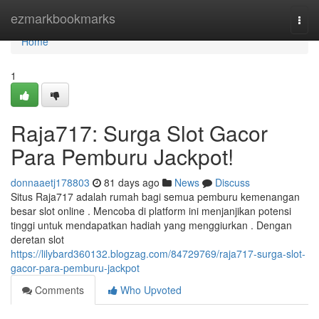
Home
ezmarkbookmarks
Togg
navi
Home
1
Raja717: Surga Slot Gacor
Para Pemburu Jackpot!
donnaaetj178803
81 days ago
News
Discuss
Situs Raja717 adalah rumah bagi semua pemburu kemenangan
besar slot online . Mencoba di platform ini menjanjikan potensi
tinggi untuk mendapatkan hadiah yang menggiurkan . Dengan
deretan slot
https://lilybard360132.blogzag.com/84729769/raja717-surga-slot-
gacor-para-pemburu-jackpot
Comments
Who Upvoted